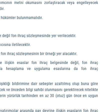
atırımcının metni okumasını zorlaştıracak veya engelleyecek 
ır.
rı hükümler bulunmamalıdır.
 değil fon ihraç sözleşmesinde yer verilecektir.
ısına iletilecektir.
n ihraç sözleşmesinin bir örneği yer alacaktır.
ne ilişkin esaslar fon ihraç belgesinde değil, fon ihraç 
ında hesaplama ve uygulama esaslarına da fon ihraç 
şikliği bildirimine dair sebepler azaltılmış olup buna göre 
ecek ve önceden bilgi sahibi olunmasını gerektirecek nitelikte 
klerin yürürlük tarihinden en az 30 (otuz) gün önce en uygun 
 yatırımcılar arasında pay devrine ilişkin esasların fon ihraç 