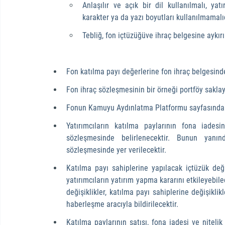
­Anlaşılır ve açık bir dil kullanılmalı, y
karakter ya da yazı boyutları kullanılmamalıd
Tebliğ, fon içtüzüğüve ihraç belgesine aykı
Fon katılma payı değerlerine fon ihraç belgesinde
Fon ihraç sözleşmesinin bir örneği portföy saklayıc
Fonun Kamuyu Aydınlatma Platformu sayfasında fo
Yatırımcıların katılma paylarının fona iadesi
sözleşmesinde belirlenecektir. Bunun yan
sözleşmesinde yer verilecektir.
Katılma payı sahiplerine yapılacak içtüzük deği
yatırımcıların yatırım yapma kararını etkileyebil
değişiklikler, katılma payı sahiplerine değişikli
haberleşme aracıyla bildirilecektir.
Katılma paylarının satışı, fona iadesi ve nitelik