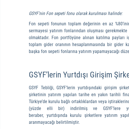
GSYF’nin Fon sepeti fonu olarak kurulması halinde:
Fon sepeti fonunun toplam değerinin en az %80’inin
sermayesi yatırım fonlarından oluşması gerekmekte 
olmaktadır. Fon portföyüne alınan katılma payları iç
toplam gider oranının hesaplanmasında bir gider kale
başka fon sepeti fonlarına yatırım yapamayacağı düze
GSYF’lerin Yurtdışı Girişim Şirke
GSYF Tebliği, GSYF’lerin yurtdışındaki girişim şirket
şirketinin yatırım yapılan tarihe en yakın tarihli fin
Türkiye’de kurulu bağlı ortaklıklardan veya iştirakleri
(yüzde elli bir) indirilmiş ve GSYF’lere yurt
beraber, yurtdışında kurulu şirketlere yatırım ya
aranmayacağı belirtilmiştir.