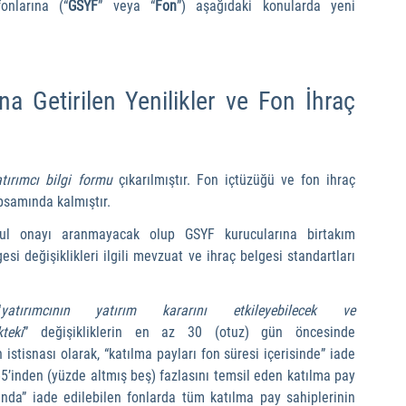
onlarına (“
GSYF
” veya “
Fon
”) aşağıdaki konularda yeni 
 Getirilen Yenilikler ve Fon İhraç 
atırımcı bilgi formu 
çıkarılmıştır. Fon içtüzüğü ve fon ihraç 
psamında kalmıştır.
urul onayı aranmayacak olup GSYF kurucularına birtakım 
esi değişiklikleri ilgili mevzuat ve ihraç belgesi standartları 
“
yatırımcının yatırım kararını etkileyebilecek ve 
teki
” değişikliklerin en az 30 (otuz) gün öncesinde 
 istisnası olarak, “katılma payları fon süresi içerisinde” iade 
5’inden (yüzde altmış beş) fazlasını temsil eden katılma pay 
unda” iade edilebilen fonlarda tüm katılma pay sahiplerinin 