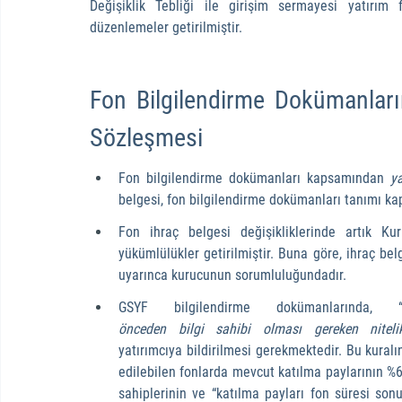
Değişiklik Tebliği ile girişim sermayesi yatırım f
düzenlemeler getirilmiştir.
Fon Bilgilendirme Dokümanlarına
Sözleşmesi
Fon bilgilendirme dokümanları kapsamından 
y
belgesi, fon bilgilendirme dokümanları tanımı ka
Fon ihraç belgesi değişikliklerinde artık K
yükümlülükler getirilmiştir. Buna göre, ihraç belg
uyarınca kurucunun sorumluluğundadır.
GSYF bilgilendirme dokümanlarında, 
önceden bilgi sahibi olması gereken nitelik
yatırımcıya bildirilmesi gerekmektedir. Bu kuralın
edilebilen fonlarda mevcut katılma paylarının %6
sahiplerinin ve “katılma payları fon süresi son