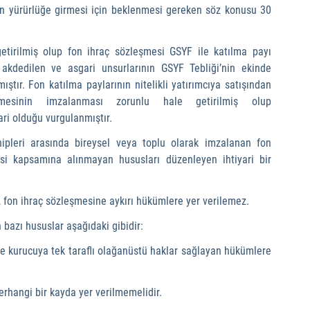
erin yürürlüğe girmesi için beklenmesi gereken söz konusu 30 
getirilmiş olup fon ihraç sözleşmesi GSYF ile katılma payı 
 akdedilen ve asgari unsurlarının GSYF Tebliği’nin ekinde 
ştır. Fon katılma paylarının nitelikli yatırımcıya satışından 
mesinin imzalanması zorunlu hale getirilmiş olup 
ari olduğu vurgulanmıştır.
hipleri arasında bireysel veya toplu olarak imzalanan fon 
si kapsamına alınmayan hususları düzenleyen ihtiyari bir 
, fon ihraç sözleşmesine aykırı hükümlere yer verilemez.
bazı hususlar aşağıdaki gibidir:
ve kurucuya tek taraflı olağanüstü haklar sağlayan hükümlere 
erhangi bir kayda yer verilmemelidir.