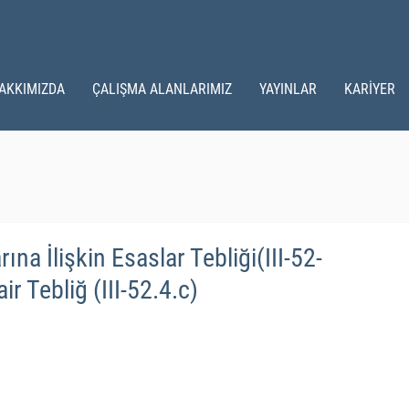
AKKIMIZDA
ÇALIŞMA ALANLARIMIZ
YAYINLAR
KARİYER
na İlişkin Esaslar Tebliği(III-52-
r Tebliğ (III-52.4.c)