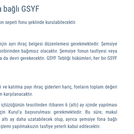
a bağlı GSYF
fon sepeti fonu şeklinde kurulabilecektir.
için ayrı ihraç belgesi düzenlemesi gerekmektedir. Şemsiye 
birbirinden bağımsız olacaktır. Şemsiye fonun tasfiyesi veya 
a da devri gerekecektir. GSYF Tebliği hükümleri, her bir GSYF 
i ve katılma payı ihraç giderleri hariç, fonların toplam değeri 
n karşılanacaktır.
çtüzüğünün tescilinden itibaren 6 (altı) ay içinde yapılması 
için Kurul’a başvurulması gerekmektedir. Bu süre, makul 
 altı ay daha uzatabilecek olup, ayrıca şemsiye fona bağlı 
işlemi yapılmaksızın tasfiye yeterli kabul edilecektir.