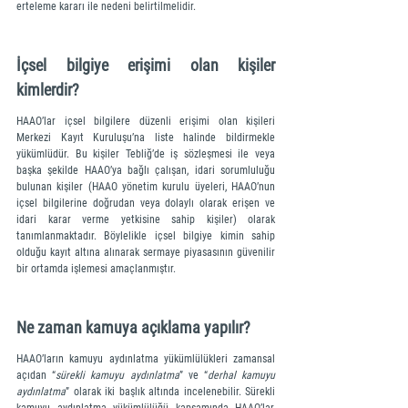
erteleme kararı ile nedeni belirtilmelidir.  
İçsel bilgiye erişimi olan kişiler 
kimlerdir?
HAAO’lar içsel bilgilere düzenli erişimi olan kişileri 
Merkezi Kayıt Kuruluşu’na liste halinde bildirmekle 
yükümlüdür. Bu kişiler Tebliğ’de iş sözleşmesi ile veya 
başka şekilde HAAO’ya bağlı çalışan, idari sorumluluğu 
bulunan kişiler (HAAO yönetim kurulu üyeleri, HAAO’nun 
içsel bilgilerine doğrudan veya dolaylı olarak erişen ve 
idari karar verme yetkisine sahip kişiler) olarak 
tanımlanmaktadır. Böylelikle içsel bilgiye kimin sahip 
olduğu kayıt altına alınarak sermaye piyasasının güvenilir 
bir ortamda işlemesi amaçlanmıştır.  
Ne zaman kamuya açıklama yapılır?
HAAO’ların kamuyu aydınlatma yükümlülükleri zamansal 
açıdan “
sürekli kamuyu aydınlatma
” ve “
derhal kamuyu 
aydınlatma
” olarak iki başlık altında incelenebilir. Sürekli 