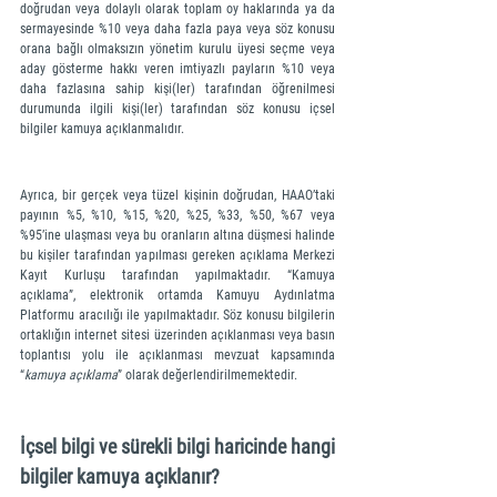
doğrudan veya dolaylı olarak toplam oy haklarında ya da 
sermayesinde %10 veya daha fazla paya veya söz konusu 
orana bağlı olmaksızın yönetim kurulu üyesi seçme veya 
aday gösterme hakkı veren imtiyazlı payların %10 veya 
daha fazlasına sahip kişi(ler) tarafından öğrenilmesi 
durumunda ilgili kişi(ler) tarafından söz konusu içsel 
bilgiler kamuya açıklanmalıdır. 
Ayrıca, bir gerçek veya tüzel kişinin doğrudan, HAAO’taki 
payının %5, %10, %15, %20, %25, %33, %50, %67 veya 
%95’ine ulaşması veya bu oranların altına düşmesi halinde 
bu kişiler tarafından yapılması gereken açıklama Merkezi 
Kayıt Kurluşu tarafından yapılmaktadır. “Kamuya 
açıklama”, elektronik ortamda Kamuyu Aydınlatma 
Platformu aracılığı ile yapılmaktadır. Söz konusu bilgilerin 
ortaklığın internet sitesi üzerinden açıklanması veya basın 
toplantısı yolu ile açıklanması mevzuat kapsamında 
“
kamuya açıklama
” olarak değerlendirilmemektedir. 
İçsel bilgi ve sürekli bilgi haricinde hangi 
bilgiler kamuya açıklanır?