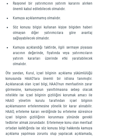
Rasyonel bir yatırımcının yatırım kararını alırken 
önemli kabul edilebilecek olmalıdır.
Kamuya açıklanmamış olmalıdır.
Söz konusu bilgiyi kullanan kişiye bilgiden haberi 
olmayan diğer yatırımcılara göre avantaj 
sağlayabilecek olmalıdır.
Kamuya açıklandığı taktirde, ilgili sermaye piyasası 
aracının değerinde, fiyatında veya yatırımcıların 
yatırım kararları üzerinde etki yaratabilecek 
olmalıdır.
Öte yandan, Kurul, içsel bilginin açıklama yükümlülüğü 
konusunda HAAO’lara önemli bir istisna tanımıştır. 
Açıklanacak olan içsel bilgi, HAAO’nun menfaatinin zarar 
görmesine, kamuoyunun yanıltılmasına sebep olacak 
nitelikte ise içsel bilginin gizliliğini korumak amacı ile 
HAAO yönetim kurulu tarafından içsel bilginin 
açıklamasının ertelenmesine yönelik bir karar alınabilir. 
HAAO, erteleme kararı verdiğinde bu erteleme süresince 
içsel bilginin gizliliğinin korunması yönünde gerekli 
tedbirler almak zorundadır. Ertelemeye konu olan menfaat 
ortadan kalktığında ise söz konusu bilgi hakkında kamuya 
açıklama yapılması zorunlu olup yapılacak açıklamada, 