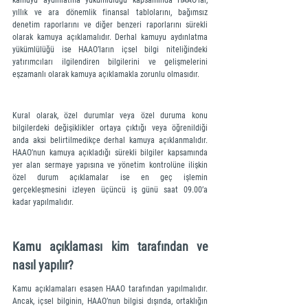
kamuyu aydınlatma yükümlülüğü kapsamında HAAO’lar, 
yıllık ve ara dönemlik finansal tablolarını, bağımsız 
denetim raporlarını ve diğer benzeri raporlarını sürekli 
olarak kamuya açıklamalıdır. Derhal kamuyu aydınlatma 
yükümlülüğü ise HAAO’ların içsel bilgi niteliğindeki 
yatırımcıları ilgilendiren bilgilerini ve gelişmelerini 
eşzamanlı olarak kamuya açıklamakla zorunlu olmasıdır. 
Kural olarak, özel durumlar veya özel duruma konu 
bilgilerdeki değişiklikler ortaya çıktığı veya öğrenildiği 
anda aksi belirtilmedikçe derhal kamuya açıklanmalıdır. 
HAAO’nun kamuya açıkladığı sürekli bilgiler kapsamında 
yer alan sermaye yapısına ve yönetim kontrolüne ilişkin 
özel durum açıklamalar ise en geç işlemin 
gerçekleşmesini izleyen üçüncü iş günü saat 09.00’a 
kadar yapılmalıdır.    
Kamu açıklaması kim tarafından ve 
nasıl yapılır?
Kamu açıklamaları esasen HAAO tarafından yapılmalıdır. 
Ancak, içsel bilginin, HAAO’nun bilgisi dışında, ortaklığın 