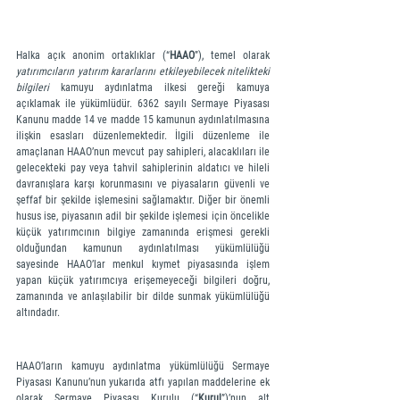
Halka açık anonim ortaklıklar (“
HAAO
”), temel olarak 
yatırımcıların yatırım kararlarını etkileyebilecek nitelikteki 
bilgileri 
kamuyu aydınlatma ilkesi gereği kamuya 
açıklamak ile yükümlüdür. 6362 sayılı Sermaye Piyasası 
Kanunu madde 14 ve madde 15 kamunun aydınlatılmasına 
ilişkin esasları düzenlemektedir. İlgili düzenleme ile 
amaçlanan HAAO’nun mevcut pay sahipleri, alacaklıları ile 
gelecekteki pay veya tahvil sahiplerinin aldatıcı ve hileli 
davranışlara karşı korunmasını ve piyasaların güvenli ve 
şeffaf bir şekilde işlemesini sağlamaktır. Diğer bir önemli 
husus ise, piyasanın adil bir şekilde işlemesi için öncelikle 
küçük yatırımcının bilgiye zamanında erişmesi gerekli 
olduğundan kamunun aydınlatılması yükümlülüğü 
sayesinde HAAO’lar menkul kıymet piyasasında işlem 
yapan küçük yatırımcıya erişemeyeceği bilgileri doğru, 
zamanında ve anlaşılabilir bir dilde sunmak yükümlülüğü 
altındadır.
HAAO’ların kamuyu aydınlatma yükümlülüğü Sermaye 
Piyasası Kanunu’nun yukarıda atfı yapılan maddelerine ek 
olarak Sermaye Piyasası Kurulu (“
Kurul
”)’nun alt 