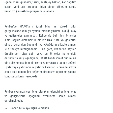
(genel kurul gündemi, tarihi, saati, oy hakları, kar dağıtım 
kararı, yeni pay ihracına ilişkin alınan yönetim kurulu 
kararı vb.) sürekli bilgi kapsamı içindedir.
Rehber’de HAAO’ların içsel bilgi ve sürekli bilgi 
çerçevesinde kamuyu aydınlatmak ile yükümlü olduğu olay 
ve gelişmeler sayılmıştır. Rehber’de belirtilen örnekler 
sınırlı sayıda olmamak ile birlikte HAAO’lara yol gösterici 
olması açısından önemlidir ve HAAO’ların dikkate alması 
için tavsiye niteliğindedir. Buna göre, Rehber’de sayılan 
örneklerden olsa dahi veya bu örnekler haricindeki 
durumlarla karşılaşıldığında, HAAO, kendi somut durumuna 
göre söz konusu bilginin sermaye piyasası aracının değeri, 
fiyatı veya yatırımcının yatırım kararları üzerinde etkiye 
sahip olup olmadığını değerlendirecek ve açıklama yapma 
konusunda karar verecektir.
Rehber uyarınca içsel bilgi olarak nitelendirilen bilgi, olay 
ve gelişmelerin aşağıdaki özelliklere sahip olması 
gerekmektedir: 
Somut bir olaya ilişkin olmalıdır.