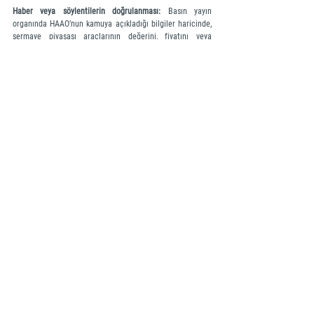
Haber veya söylentilerin doğrulanması:
 Basın yayın 
organında HAAO’nun kamuya açıkladığı bilgiler haricinde, 
sermaye piyasası araçlarının değerini, fiyatını veya 
yatırımcıların yatırım kararlarını etkileyebilecek nitelikte 
bir haberin veya söylentinin yayınlanması halinde, HAAO, 
bu bilgilerin doğruluğuna veya yeterliliğine ilişkin kamuya 
açıklama yapmak zorundadır. 
Geleceğe yönelik değerlendirmeler:
 Kural olarak HAAOlar 
geleceğe yönelik değerlendirmelerini (
geleceğe ilişkin 
içsel bilgi niteliği taşıyan plan ve tahminler veya ortaklığın 
gelecekteki faaliyetleri, finansal durumu ve performansı 
hakkında değerlendirmeler
) kamuya açıklamak zorunda 
değildir. Ancak HAAO, geleceğe yönelik 
değerlendirmelerini kamuya açıklamak istediği takdirde 
Tebliğ’de belirtilen esaslara uyarak açıklama yapabilir. 
İdari sorumluluğu bulunan kişilerin işlemleri:
 İdari 
sorumluluğu bulunan kişiler (HAAO yönetim kurulu üyeleri, 
HAAO’nun içsel bilgilerine doğrudan veya dolaylı olarak 
erişen ve idari karar verme yetkisine sahip kişiler) ile 
bunlar ile yakından ilişkili kişilerin (eş, çocuklar vb.) ve 