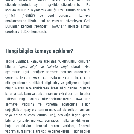
düzenlemelerinde ayrıntılı şekilde düzenlenmiştir. Bu 
konuda Kurul’un yayınlamış olduğu Özel Durumlar Tebliği 
(II-15.1) ("
Tebliğ"
) ve özel durumların kamuya 
açıklanmasına ilişkin usul ve esasları düzenleyen Özel 
Durumlar Rehberi (“
Rehber
”) HAAO’ların dikkate alması 
gereken alt düzenlemelerdir.
Hangi bilgiler kamuya açıklanır?
Tebliğ uyarınca, kamuya açıklama yükümlülüğü doğuran 
bilgiler “
içsel bilgi
” ve “
sürekli bilgi
” olarak ikiye 
ayrılmıştır. İlgili Tebliğ’de sermaye piyasası araçlarının 
değerini, fiyatını veya yatırımcıların yatırım kararlarını 
etkileyebilecek nitelikteki bilgi, olay ve gelişmeler “içsel 
bilgi” olarak nitelendirilirken içsel bilgi tanımı dışında 
kalan ancak kamuya açıklanması gerekli diğer tüm bilgiler 
“sürekli bilgi” olarak nitelendirilmektedir. HAAO’ların 
sermaye yapısına ve yönetim kontrolüne ilişkin 
değişiklikler (pay oranlarının mevzuattaki eşikleri aşması 
veya altına düşmesi durumu vb.), ortaklığa ilişkin genel 
bilgiler (ortaklık merkezi, sermayesi, halka açıklık oranı, 
bağlı ortaklıklar, finansal duran varlıklar, finansal 
yatırımlar, faaliyet alanı vb.) ve genel kurula ilişkin bilgiler 