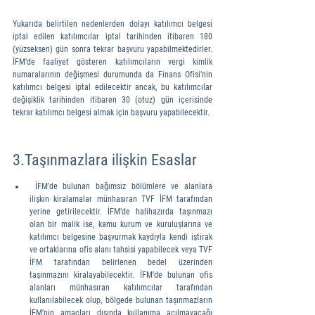
Yukarıda belirtilen nedenlerden dolayı katılımcı belgesi 
iptal edilen katılımcılar iptal tarihinden itibaren 180 
(yüzseksen) gün sonra tekrar başvuru yapabilmektedirler. 
İFM’de faaliyet gösteren katılımcıların vergi kimlik 
numaralarının değişmesi durumunda da Finans Ofisi’nin 
katılımcı belgesi iptal edilecektir ancak, bu katılımcılar 
değişiklik tarihinden itibaren 30 (otuz) gün içerisinde 
tekrar katılımcı belgesi almak için başvuru yapabilecektir.
3.Taşınmazlara ilişkin Esaslar
 İFM’de bulunan bağımsız bölümlere ve alanlara 
ilişkin kiralamalar münhasıran TVF İFM tarafından 
yerine getirilecektir. İFM’de halihazırda taşınmazı 
olan bir malik ise, kamu kurum ve kuruluşlarına ve 
katılımcı belgesine başvurmak kaydıyla kendi iştirak 
ve ortaklarına ofis alanı tahsisi yapabilecek veya TVF 
İFM tarafından belirlenen bedel üzerinden 
taşınmazını kiralayabilecektir. İFM’de bulunan ofis 
alanları münhasıran katılımcılar tarafından 
kullanılabilecek olup, bölgede bulunan taşınmazların 
İFM’nin amaçları dışında kullanıma açılmayacağı 