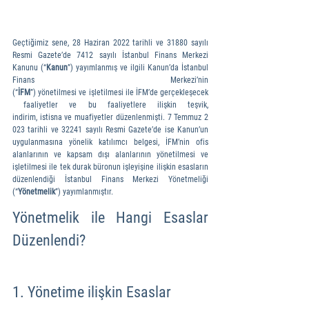
Geçtiğimiz sene, 28 Haziran 2022 tarihli ve 31880 sayılı 
Resmi Gazete’de 7412 sayılı İstanbul Finans Merkezi 
Kanunu (“
Kanun
”) yayımlanmış ve ilgili Kanun’da İstanbul 
Finans Merkezi’nin 
(“
İFM
”) yönetilmesi ve işletilmesi ile İFM’de gerçekleşecek
 faaliyetler ve bu faaliyetlere ilişkin teşvik, 
indirim, istisna ve muafiyetler düzenlenmişti. 7 Temmuz 2
023 tarihli ve 32241 sayılı Resmi Gazete’de ise Kanun’un 
uygulanmasına yönelik katılımcı belgesi, İFM’nin ofis 
alanlarının ve kapsam dışı alanlarının yönetilmesi ve 
işletilmesi ile tek durak büronun işleyişine ilişkin esasların 
düzenlendiği İstanbul Finans Merkezi Yönetmeliği 
(“
Yönetmelik
”) yayımlanmıştır.
Yönetmelik ile Hangi Esaslar 
Düzenlendi?
1. Yönetime ilişkin Esaslar