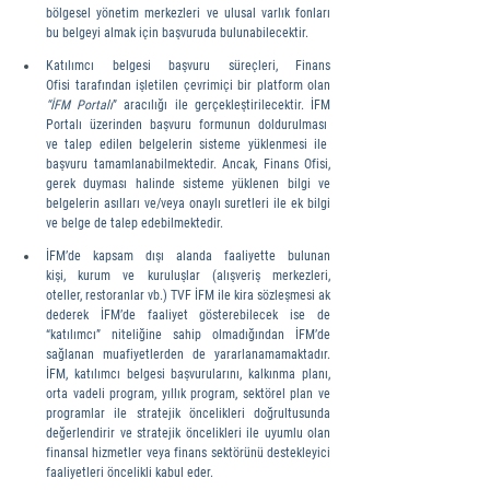
bölgesel yönetim merkezleri ve ulusal varlık fonları 
bu belgeyi almak için başvuruda bulunabilecektir.
Katılımcı belgesi başvuru süreçleri, Finans 
Ofisi tarafından işletilen çevrimiçi bir platform olan 
“İFM Portalı
” aracılığı ile gerçekleştirilecektir. İFM 
Portalı üzerinden başvuru formunun doldurulması  
ve  talep  edilen  belgelerin  sisteme  yüklenmesi  ile  
başvuru tamamlanabilmektedir. Ancak, Finans Ofisi, 
gerek duyması halinde sisteme yüklenen bilgi ve 
belgelerin asılları ve/veya onaylı suretleri ile ek bilgi 
ve belge de talep edebilmektedir.
İFM’de kapsam dışı alanda faaliyette bulunan 
kişi, kurum ve kuruluşlar (alışveriş merkezleri, 
oteller, restoranlar vb.) TVF İFM ile kira sözleşmesi ak
dederek İFM’de faaliyet gösterebilecek ise de 
“katılımcı” niteliğine sahip olmadığından İFM’de 
sağlanan muafiyetlerden de yararlanamamaktadır. 
İFM, katılımcı belgesi başvurularını, kalkınma planı, 
orta vadeli program, yıllık program, sektörel plan ve 
programlar ile stratejik öncelikleri doğrultusunda 
değerlendirir ve stratejik öncelikleri ile uyumlu olan 
finansal hizmetler veya finans sektörünü destekleyici 
faaliyetleri öncelikli kabul eder.