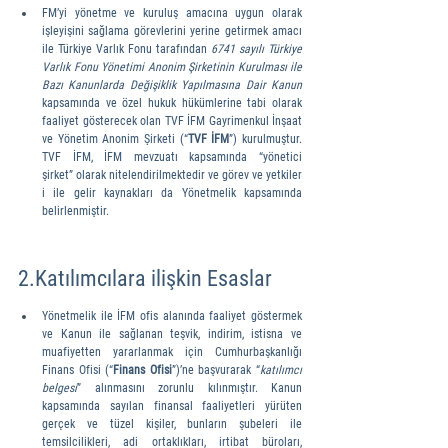
FM’yi yönetme ve kuruluş amacına uygun olarak 
işleyişini sağlama görevlerini yerine getirmek amacı 
ile Türkiye Varlık Fonu tarafından 
6741 sayılı Türkiye 
Varlık Fonu Yönetimi Anonim Şirketinin Kurulması ile 
Bazı Kanunlarda Değişiklik Yapılmasına Dair Kanun 
kapsamında ve özel hukuk hükümlerine tabi olarak 
faaliyet gösterecek olan TVF İFM Gayrimenkul İnşaat 
ve Yönetim Anonim Şirketi (“
TVF İFM
”) kurulmuştur. 
TVF İFM, İFM mevzuatı kapsamında “yönetici 
şirket” olarak nitelendirilmektedir ve görev ve yetkiler
i ile gelir kaynakları da Yönetmelik kapsamında 
belirlenmiştir.
2.Katılımcılara ilişkin Esaslar
Yönetmelik ile İFM ofis alanında faaliyet göstermek 
ve Kanun ile sağlanan teşvik, indirim, istisna ve 
muafiyetten yararlanmak için Cumhurbaşkanlığı 
Finans Ofisi (“
Finans Ofisi
”)’ne başvurarak “
katılımcı 
belgesi
” alınmasını zorunlu kılınmıştır. Kanun 
kapsamında sayılan finansal faaliyetleri yürüten 
gerçek ve tüzel kişiler, bunların şubeleri ile 
temsilcilikleri, adi ortaklıkları, irtibat büroları, 