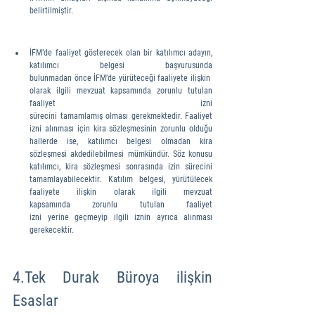
belirtilmiştir.
İFM’de faaliyet gösterecek olan bir katılımcı adayın, 
katılımcı belgesi başvurusunda 
bulunmadan önce İFM’de yürüteceği faaliyete ilişkin 
olarak ilgili mevzuat kapsamında zorunlu tutulan 
faaliyet izni 
sürecini tamamlamış olması gerekmektedir. Faaliyet 
izni alınması için kira sözleşmesinin zorunlu olduğu 
hallerde ise, katılımcı belgesi olmadan kira 
sözleşmesi akdedilebilmesi mümkündür. Söz konusu 
katılımcı, kira sözleşmesi sonrasında izin sürecini 
tamamlayabilecektir. Katılım belgesi, yürütülecek 
faaliyete ilişkin olarak ilgili mevzuat 
kapsamında zorunlu tutulan faaliyet 
izni yerine geçmeyip ilgili iznin ayrıca alınması 
gerekecektir.
4.Tek Durak Büroya ilişkin 
Esaslar