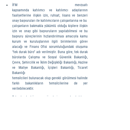
İFM mevzuatı 
kapsamında katılımcı ve katılımcı adaylarının 
faaliyetlerine ilişkin izin, ruhsat, lisans ve benzeri 
onay başvuruları ile katılımcıların çalışanlarına ve bu 
çalışanların bakmakla yükümlü olduğu kişilere ilişkin 
izin ve onay gibi başvuruların yapılabilmesi ve bu 
başvuru süreçlerinin hızlandırılması amacıyla kamu 
kurum ve kuruluşlarının ilgili birimlerinin görev 
alacağı ve Finans Ofisi sorumluluğundaki oluşuma 
“tek durak büro” adı verilmiştir. Buna göre, tek durak 
bürolarda Çalışma ve Sosyal Güvenlik Bakanlığı, 
Çevre, Şehircilik ve İklim Değişikliği Bakanlığı, Hazine 
ve Maliye Bakanlığı, İçişleri Bakanlığı, Ticaret 
Bakanlığı 
temsilcileri bulunacak olup gerekli görülmesi halinde 
farklı bakanlıkların temsilcilerine de yer 
verilebilecektir.
Tek durak büronun görevleri arasında katılımcı 
adaylarına, katılımcılara ve katılımcıların 
çalışanlarına yönelik bilgilendirme hizmeti vermek ve 
yönlendirme yapmak bulunmaktadır. Katılımcı 
adayları ve katılımcılar, ihtiyaç duydukları hizmetler 
için tek durak büroya başvurabilmekte ve sunulan bu 
hizmetlerden ücretsiz olarak faydalanabilmektedir. 