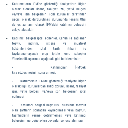
Katılımcıların İFM’de gösterdiği faaliyetlere ilişkin 
olarak aldıkları lisans, faaliyet izni, yetki belgesi 
ve/veya izin belgesinin ilgili kurumlar tarafından 
geçici olarak durdurulması durumunda Finans Ofisi 
de eş zamanlı olarak İFM’deki katılımcı belgesini 
askıya alacaktır.
Katılımcı belgesi iptal edilenler, Kanun ile sağlanan 
teşvik, indirim, istisna ve muafiyet 
hükümlerinden iptal tarihi itibari ile 
faydalanamayacak olup iptale konu sebepler 
Yönetmelik uyarınca aşağıdaki gibi belirlenmiştir:
-     Katılımcının İFM’deki 
kira sözleşmesinin sona ermesi,
-     Katılımcının İFM’de gösterdiği faaliyete ilişkin 
olarak ilgili kurumlardan aldığı zorunlu lisans, faaliyet 
izni, yetki belgesi ve/veya izin belgesinin iptal 
edilmesi
-     Katılımcı belgesi başvurusu sırasında mevcut 
olan şartların sonradan kaybedilmesi veya başvuru 
taahhütlerin yerine getirilmemesi veya katılımcı 
belgesinin gerçeğe aykırı beyanlar sonucu alınması