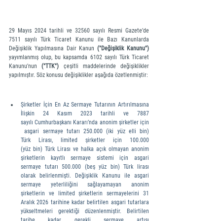
29 Mayıs 2024 tarihli ve 32560 sayılı Resmi Gazete’de 
7511 sayılı Türk Ticaret Kanunu ile Bazı Kanunlarda 
Değişiklik Yapılmasına Dair Kanun 
("Değişiklik Kanunu")
yayımlanmış olup, bu kapsamda 6102 sayılı Türk Ticaret 
Kanunu'nun 
("TTK")
çeşitli maddelerinde değişiklikler 
yapılmıştır. Söz konusu değişiklikler aşağıda özetlenmiştir:
Şirketler İçin En Az Sermaye Tutarının Artırılmasına 
İlişkin 24 Kasım 2023 tarihli ve 7887 
sayılı Cumhurbaşkanı Kararı’nda anonim şirketler için
 asgari sermaye tutarı 250.000 (iki yüz elli bin) 
Türk Lirası, limited şirketler için 100.000 
(yüz bin) Türk Lirası ve halka açık olmayan anonim 
şirketlerin kayıtlı sermaye sistemi için asgari 
sermaye tutarı 500.000 (beş yüz bin) Türk lirası 
olarak belirlenmişti. Değişiklik Kanunu ile asgari 
sermaye yeterliliğini sağlayamayan anonim 
şirketlerin ve limited şirketlerin sermayelerini 31 
Aralık 2026 tarihine kadar belirtilen asgari tutarlara 
yükseltmeleri gerektiği düzenlenmiştir. Belirtilen 
tarihe kadar gerekli sermaye artışı 