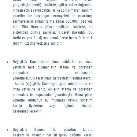
gerçekleştirilmediği takdirde, ilgili şirketler doğrudan 
infisah etmiş sayılacaktır. Halka açık olmayan anonim 
şirketler ise başlangıç sermayeleri ile çıkarılmış 
sermayelerini anılan tarihe kadar 500.000 (beş yüz 
bin) Türk lirasına yükseltmedikleri takdirde, bu 
sistemden çıkmış sayılırlar. Ticaret Bakanlığı, bu 
tarihi en çok 2 (iki) kez olmak üzere her seferinde 1 
(bir) yıl uzatma yetkisine sahiptir.
Değişiklik Kanunu’ndan önce müdürler ve imza 
yetkisini haiz bulunanların atama ve görevden 
alınmaları münhasıran 
yönetim kurulu tarafından gerçekleştirilebilmekteydi.
 Ancak Değişiklik Kanunuyla şube müdürlerinin ve 
imza yetkisine sahip kişilerin atama ve görevden 
alınmaları bu kapsamdan çıkarılmıştır. Buna göre, 
yönetim kurulunun bu münhasır yetkisi yönetim 
kurulu üyelerine veya üçüncü kişilere 
devredilebilecektir.
Değişiklik Kanunu ile yönetim kurulu 
başkanı ve vekilinin her yıl görev dağılımı kararı 