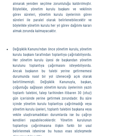
alınarak yeniden seçilme zorunluluğu kaldırılmıştır. 
Böylelikle, yönetim kurulu başkanı ve vekilinin 
görev süreleri, yönetim kurulu üyelerinin görev 
süreleri ile paralel olarak belirlenebilecektir ve 
böylelikle yönetim kurulu her yıl görev dağılımı kararı 
almak zorunda kalmayacaktır.
Değişiklik Kanunu’ndan önce yönetim kurulu, yönetim 
kurulu başkanı tarafından toplantıya çağrılabiliyordu. 
Her yönetim kurulu üyesi de başkandan yönetim 
kurulunu toplantıya çağırmasını isteyebiliyordu. 
Ancak başkanın bu talebi yerine getirmemesi 
durumunda nasıl bir yol izleneceği açık olarak 
belirtilmemişti. Değişiklik Kanunuyla, başkan, 
çoğunluğu sağlayan yönetim kurulu üyelerinin yazılı 
toplantı talebini, talep tarihinden itibaren 30 (otuz) 
gün içerisinde yerine getirmek zorundadır. Bu süre 
içinde yönetim kurulu toplantıya çağrılmadığı veya 
yönetim kurulu üyeleri, toplantı talebini başkana veya 
vekile ulaştıramadıkları durumlarda ise bu çağrıyı 
kendileri yapabileceklerdir. Yönetim kurulunun 
toplantıya çağırılmasına ilişkin farklı bir usul 
belirlenmek istenirse bu husus esas sözleşmede 