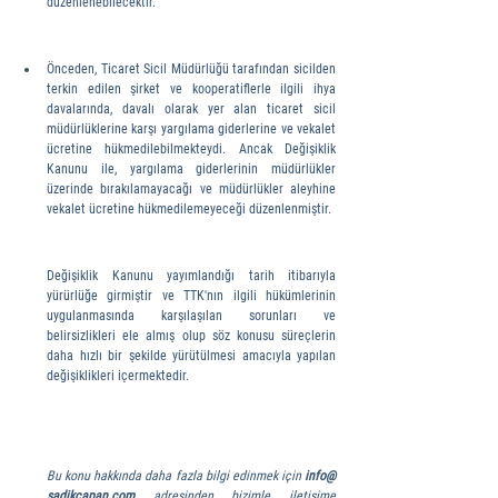
düzenlenebilecektir.
Önceden, Ticaret Sicil Müdürlüğü tarafından sicilden 
terkin edilen şirket ve kooperatiflerle ilgili ihya 
davalarında, davalı olarak yer alan ticaret sicil 
müdürlüklerine karşı yargılama giderlerine ve vekalet 
ücretine hükmedilebilmekteydi. Ancak Değişiklik 
Kanunu ile, yargılama giderlerinin müdürlükler 
üzerinde bırakılamayacağı ve müdürlükler aleyhine 
vekalet ücretine hükmedilemeyeceği düzenlenmiştir.
Değişiklik Kanunu yayımlandığı tarih itibarıyla 
yürürlüğe girmiştir ve TTK'nın ilgili hükümlerinin 
uygulanmasında karşılaşılan sorunları ve 
belirsizlikleri ele almış olup söz konusu süreçlerin 
daha hızlı bir şekilde yürütülmesi amacıyla yapılan 
değişiklikleri içermektedir.
Bu konu hakkında daha fazla bilgi edinmek için 
info@
sadikcapan.com
adresinden bizimle iletişime 