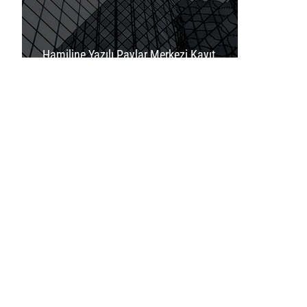
Hamiline Yazılı Paylar Merkezi Kayıt
Kuruluşu’na Kaydedilmeye Başlanacak