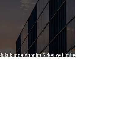
Hukukunda Anonim Şirket ve Limited
t Arasındaki Temel Farklar